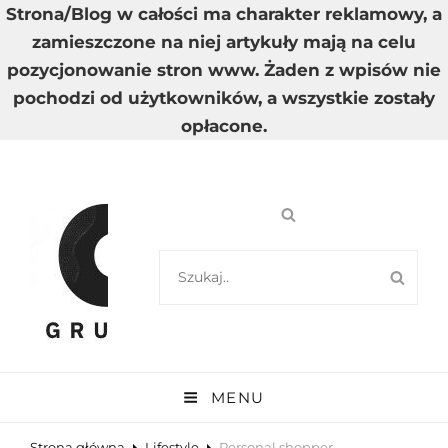
Strona/Blog w całości ma charakter reklamowy, a
zamieszczone na niej artykuły mają na celu
pozycjonowanie stron www. Żaden z wpisów nie
pochodzi od użytkowników, a wszystkie zostały
opłacone.
SEARCH
SEA
FOR:
GRUPA A
Wysoka Jakość Dostarczanych Informacji
MENU
Strona główna
Lifestyle
Personal shopper