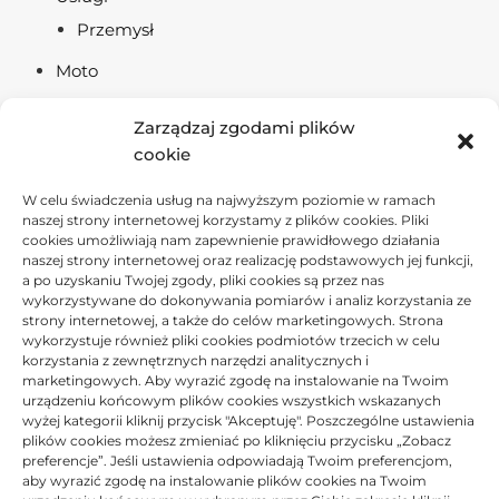
Przemysł
Moto
Tech
Zarządzaj zgodami plików
Sport & Turystyka
cookie
Uroda & Zdrowie
W celu świadczenia usług na najwyższym poziomie w ramach
naszej strony internetowej korzystamy z plików cookies. Pliki
Lifestyle
cookies umożliwiają nam zapewnienie prawidłowego działania
naszej strony internetowej oraz realizację podstawowych jej funkcji,
a po uzyskaniu Twojej zgody, pliki cookies są przez nas
wykorzystywane do dokonywania pomiarów i analiz korzystania ze
strony internetowej, a także do celów marketingowych. Strona
Polityka plików cookies (EU)
wykorzystuje również pliki cookies podmiotów trzecich w celu
Polityka prywatności
korzystania z zewnętrznych narzędzi analitycznych i
marketingowych. Aby wyrazić zgodę na instalowanie na Twoim
urządzeniu końcowym plików cookies wszystkich wskazanych
wyżej kategorii kliknij przycisk "Akceptuję". Poszczególne ustawienia
plików cookies możesz zmieniać po kliknięciu przycisku „Zobacz
preferencje”. Jeśli ustawienia odpowiadają Twoim preferencjom,
Copyright © 2026
Grupa A
. All Rights Reserved.
Polityka
aby wyrazić zgodę na instalowanie plików cookies na Twoim
prywatności
|
Catch Store by
Catch Themes