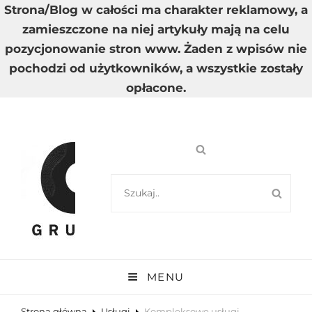
Strona/Blog w całości ma charakter reklamowy, a
zamieszczone na niej artykuły mają na celu
pozycjonowanie stron www. Żaden z wpisów nie
pochodzi od użytkowników, a wszystkie zostały
opłacone.
SEARCH
SEA
FOR:
GRUPA A
Wysoka Jakość Dostarczanych Informacji
MENU
Strona główna
Usługi
Kompleksowe usługi