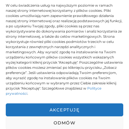
W celu świadczenia usług na najwyższym poziomie w ramach
Ogród
naszej strony internetowej korzystamy z plików cookies. Pliki
cookies umożliwiają nam zapewnienie prawidłowego działania
Usługi
naszej strony internetowej oraz realizację podstawowych jej funkcji,
Przemysł
a po uzyskaniu Twojej zgody, pliki cookies są przez nas
wykorzystywane do dokonywania pomiarów i analiz korzystania ze
strony internetowej, a także do celów marketingowych. Strona
Moto
wykorzystuje również pliki cookies podmiotów trzecich w celu
korzystania z zewnętrznych narzędzi analitycznych i
Tech
marketingowych. Aby wyrazić zgodę na instalowanie na Twoim
urządzeniu końcowym plików cookies wszystkich wskazanych
Sport & Turystyka
wyżej kategorii kliknij przycisk "Akceptuję". Poszczególne ustawienia
plików cookies możesz zmieniać po kliknięciu przycisku „Zobacz
Uroda & Zdrowie
preferencje”. Jeśli ustawienia odpowiadają Twoim preferencjom,
Lifestyle
aby wyrazić zgodę na instalowanie plików cookies na Twoim
urządzeniu końcowym w wybranym przez Ciebie zakresie kliknij
przycisk "Akceptuję". Szczegółowe znajdziesz w
Polityce
prywatności
.
Polityka plików cookies (EU)
AKCEPTUJĘ
Polityka prywatności
ODMÓW