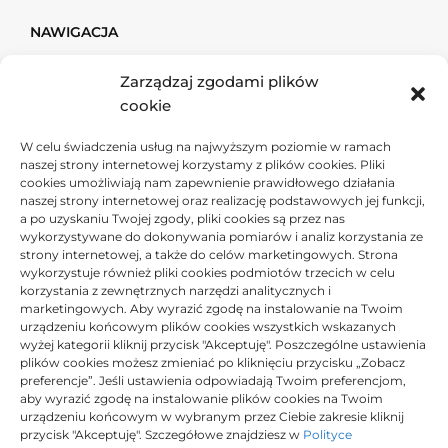
NAWIGACJA
Zarządzaj zgodami plików
Firma & Finanse
cookie
Dom & Budownictwo
W celu świadczenia usług na najwyższym poziomie w ramach
Ogród
naszej strony internetowej korzystamy z plików cookies. Pliki
cookies umożliwiają nam zapewnienie prawidłowego działania
Usługi
naszej strony internetowej oraz realizację podstawowych jej funkcji,
Przemysł
a po uzyskaniu Twojej zgody, pliki cookies są przez nas
wykorzystywane do dokonywania pomiarów i analiz korzystania ze
strony internetowej, a także do celów marketingowych. Strona
Moto
wykorzystuje również pliki cookies podmiotów trzecich w celu
korzystania z zewnętrznych narzędzi analitycznych i
Tech
marketingowych. Aby wyrazić zgodę na instalowanie na Twoim
urządzeniu końcowym plików cookies wszystkich wskazanych
Sport & Turystyka
wyżej kategorii kliknij przycisk "Akceptuję". Poszczególne ustawienia
plików cookies możesz zmieniać po kliknięciu przycisku „Zobacz
Uroda & Zdrowie
preferencje”. Jeśli ustawienia odpowiadają Twoim preferencjom,
Lifestyle
aby wyrazić zgodę na instalowanie plików cookies na Twoim
urządzeniu końcowym w wybranym przez Ciebie zakresie kliknij
przycisk "Akceptuję". Szczegółowe znajdziesz w
Polityce