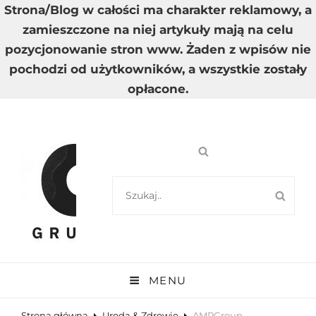
Strona/Blog w całości ma charakter reklamowy, a
zamieszczone na niej artykuły mają na celu
pozycjonowanie stron www. Żaden z wpisów nie
pochodzi od użytkowników, a wszystkie zostały
opłacone.
SEARCH
SEA
FOR:
GRUPA A
Wysoka Jakość Dostarczanych Informacji
MENU
Strona główna
Uroda & Zdrowie
AMPGroup –