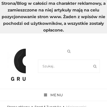
Strona/Blog w całości ma charakter reklamowy, a
zamieszczone na niej artykuły mają na celu
pozycjonowanie stron www. Żaden z wpisów nie
pochodzi od użytkowników, a wszystkie zostały
opłacone.
SEARCH
SEA
FOR:
GRUPA A
Wysoka Jakość Dostarczanych Informacji
MENU
Strona główna
Sport & Turystyka
Miejscowości