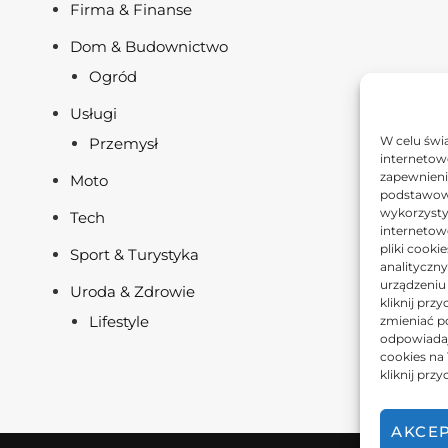
Firma & Finanse
Dom & Budownictwo
Ogród
Usługi
W celu świ
Przemysł
internetowe
zapewnienie
Moto
podstawowyc
wykorzysty
Tech
internetow
pliki cooki
Sport & Turystyka
analityczn
urządzeniu
Uroda & Zdrowie
kliknij prz
Lifestyle
zmieniać po
odpowiadaj
cookies na
kliknij prz
AKCE