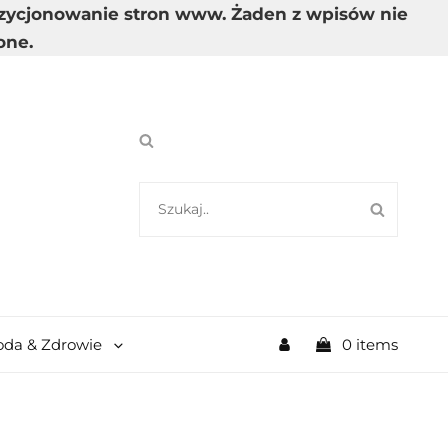
pozycjonowanie stron www. Żaden z wpisów nie
one.
SEARCH
SEARC
FOR:
My
oda & Zdrowie
0 items
Account