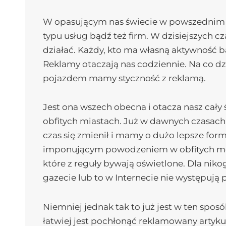
W opasującym nas świecie w powszednim ż
typu usług bądź też firm. W dzisiejszych
działać. Każdy, kto ma własną aktywność b
Reklamy otaczają nas codziennie. Na co dz
pojazdem mamy styczność z reklamą.
Jest ona wszech obecna i otacza nasz cały
obfitych miastach. Już w dawnych czasach
czas się zmienił i mamy o dużo lepsze form
imponującym powodzeniem w obfitych metr
które z reguły bywają oświetlone. Dla nik
gazecie lub to w Internecie nie występują
Niemniej jednak tak to już jest w ten sp
łatwiej jest pochłonąć reklamowany artyku