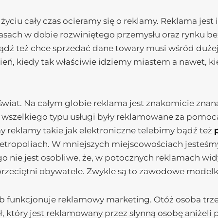
yciu cały czas ocieramy się o reklamy. Reklama jes
 czasach w dobie rozwiniętego przemysłu oraz rynku 
ądź też chce sprzedać dane towary musi wśród dużej k
ień, kiedy tak właściwie idziemy miastem a nawet, k
 świat. Na całym globie reklama jest znakomicie znan
 wszelkiego typu usługi były reklamowane za pomocą 
y reklamy takie jak elektroniczne telebimy bądź też
opoliach. W mniejszych miejscowościach jesteśmy w
ogo nie jest osobliwe, że, w potocznych reklamach 
 przeciętni obywatele. Zwykle są to zawodowe modelk
osób funkcjonuje reklamowy marketing. Otóż osoba t
ł, który jest reklamowany przez słynną osobę aniżeli