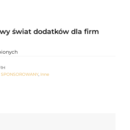
wy świat dodatków dla firm
bionych
91H
Ł SPONSOROWANY
,
Inne