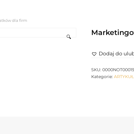
atków dla firm
Marketingo
🔍
Dodaj do ulu
SKU:
0000NOT0001
Kategorie:
ARTYKU