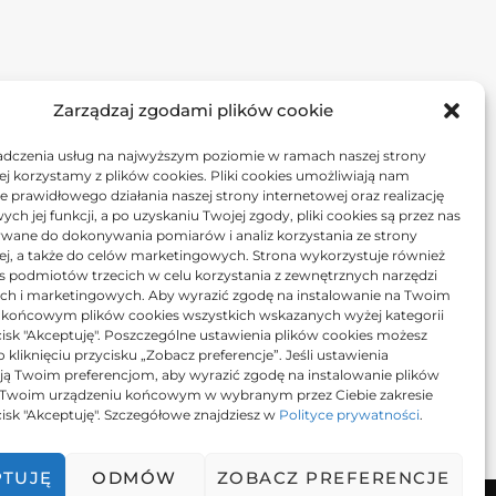
Zarządzaj zgodami plików cookie
adczenia usług na najwyższym poziomie w ramach naszej strony
j korzystamy z plików cookies. Pliki cookies umożliwiają nam
 prawidłowego działania naszej strony internetowej oraz realizację
h jej funkcji, a po uzyskaniu Twojej zgody, pliki cookies są przez nas
wane do dokonywania pomiarów i analiz korzystania ze strony
ej, a także do celów marketingowych. Strona wykorzystuje również
es podmiotów trzecich w celu korzystania z zewnętrznych narzędzi
ych i marketingowych. Aby wyrazić zgodę na instalowanie na Twoim
 końcowym plików cookies wszystkich wskazanych wyżej kategorii
ycisk "Akceptuję". Poszczególne ustawienia plików cookies możesz
 kliknięciu przycisku „Zobacz preferencje”. Jeśli ustawienia
ą Twoim preferencjom, aby wyrazić zgodę na instalowanie plików
 Twoim urządzeniu końcowym w wybranym przez Ciebie zakresie
ycisk "Akceptuję". Szczegółowe znajdziesz w
Polityce prywatności
.
PTUJĘ
ODMÓW
ZOBACZ PREFERENCJE