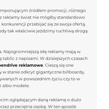
t imponującym źródłem promocji, różnego
bez reklamy świat nie mógłby standardowo
onkurencji przebijać się ze swoja ofertą.
iedy tak właściwie jeździmy ruchliwą drogą
a. Najogromniejszą siłę reklamy mają w
tablic z napisami. W dzisiejszych czasach
pendrive reklamowe
. Cieszą się one
 stanie odkryć gigantyczne billboardy,
widywanych w powszednim życiu czy to w
i albo modele.
rzecim oglądającym daną reklamę o dużo
 przez przeciętna osobę. W ten sposób