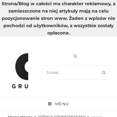
Strona/Blog w całości ma charakter reklamowy, a
zamieszczone na niej artykuły mają na celu
pozycjonowanie stron www. Żaden z wpisów nie
pochodzi od użytkowników, a wszystkie zostały
opłacone.
SEARCH
SEA
FOR:
GRUPA A
Wysoka Jakość Dostarczanych Informacji
MENU
Strona główna
ARTYKUŁ SPONSOROWANY
Aranże